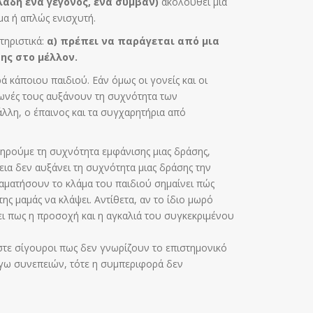
αδή ένα γεγονός, ένα συμβάν)
ακολουθεί μια
μα ή απλώς ενισχυτή.
τηριστικά:
α) πρέπει να παράγεται από μια
ης στο μέλλον.
 κάποιου παιδιού. Εάν όμως οι γονείς και οι
ωνές τους αυξάνουν τη συχνότητα των
λη, ο έπαινος και τα συγχαρητήρια από
τηρούμε τη συχνότητα εμφάνισης μιας δράσης,
ια δεν αυξάνει τη συχνότητα μιας δράσης την
σταματήσουν το κλάμα του παιδιού σημαίνει πώς
ς μαμάς να κλάψει. Αντίθετα, αν το ίδιο μωρό
νει πως η προσοχή και η αγκαλιά του συγκεκριμένου
στε σίγουροι πως δεν γνωρίζουν το επιστημονικό
λόγω συνεπειών, τότε η συμπεριφορά δεν