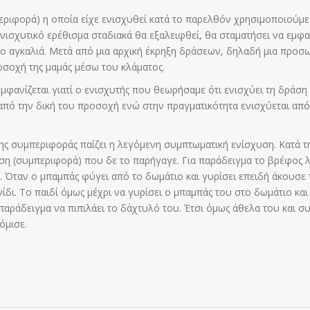
ριφορά) η οποία είχε ενισχυθεί κατά το παρελθόν χρησιμοποιούμε 
ισχυτικό ερέθισμα σταδιακά θα εξαλειφθεί, θα σταματήσει να εμφαν
 το αγκαλιά. Μετά από μια αρχική έκρηξη δράσεων, δηλαδή μια προσ
οσοχή της μαμάς μέσω του κλάματος.
φανίζεται γιατί ο ενισχυτής που θεωρήσαμε ότι ενισχύει τη δράση
ι από την δική του προσοχή ενώ στην πραγματικότητα ενισχύεται α
ς συμπεριφοράς παίζει η λεγόμενη συμπτωματική ενίσχυση. Κατά τη
η (συμπεριφορά) που δε το παρήγαγε. Για παράδειγμα το βρέφος λέ
 Όταν ο μπαμπάς φύγει από το δωμάτιο και γυρίσει επειδή άκουσε 
ίδι. Το παιδί όμως μέχρι να γυρίσει ο μπαμπάς του στο δωμάτιο κα
αράδειγμα να πιπιλάει το δάχτυλό του. Έτσι όμως άθελα του και σ
όμισε.