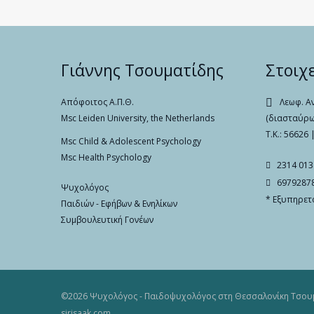
Γιάννης Τσουματίδης
Στοιχ
Απόφοιτος Α.Π.Θ.
Λεωφ. Α
Msc Leiden University, the Netherlands
(διασταύρωσ
Τ.Κ.: 56626
Msc Child & Adolescent Psychology
Msc Health Psychology
2314 013
6979287
Ψυχολόγος
* Εξυπηρετ
Παιδιών - Εφήβων & Ενηλίκων
Συμβουλευτική Γονέων
©2026 Ψυχολόγος -
Παιδοψυχολόγος στη Θεσσαλονίκη
Τσουμ
sirisaak.com