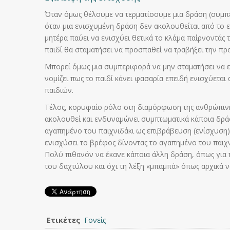
Όταν όμως θέλουμε να τερματίσουμε μια δράση (συμπε
όταν μια ενισχυμένη δράση δεν ακολουθείται από το εν
μητέρα παύει να ενισχύει θετικά το κλάμα παίρνοντάς
παιδί θα σταματήσει να προσπαθεί να τραβήξει την πρ
Μπορεί όμως μια συμπεριφορά να μην σταματήσει να εμ
νομίζει πως το παιδί κάνει φασαρία επειδή ενισχύετα
παιδιών.
Τέλος, κορυφαίο ρόλο στη διαμόρφωση της ανθρώπινη
ακολουθεί και ενδυναμώνει συμπτωματικά κάποια δράσ
αγαπημένο του παιχνιδάκι ως επιβράβευση (ενίσχυση).
ενισχύσει το βρέφος δίνοντας το αγαπημένο του παιχν
Πολύ πιθανόν να έκανε κάποια άλλη δράση, όπως για π
του δαχτύλου και όχι τη λέξη «μπαμπά» όπως αρχικά ν
Ετικέτες
Γονείς