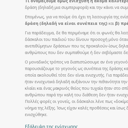
Τι ονομάζουμε όμως ενίσχυση η ακόμα καλύτερα
δράση (δηλαδή μια συμπεριφορά) και την κάνει να συμ
Επομένως, για να πούμε ότι έχει τη λειτουργία της ε
δράση (δηλαδή να είναι συνέπεια της)
και
β) πρ
Για παράδειγμα, δε θα περιμέναμε ότι οι φωνές θα λε
δάσκαλοι του παιδιού του δίνουν προσοχή μόνο όταν
ανεπιθύμητων δράσεων που τις προκαλούν-ίσως δηλαδή
ανθρώπους που δεν συμπαθούμε ή δεν σεβόμαστε δεν
Ο μοναδικός τρόπος να διαπιστώσουμε αν ένα γεγονός 
παρουσιάζουμε το γεγονός ως συνέπεια της δράσης και
οποία ακολουθεί τότε δεν είναι ενισχυτής. Για παράδε
ήταν ενισχυτικά δηλαδή αυξάνουν την πιθανότητα την 
κλαίει και ένας μακρινός θείος που τυχαία ήταν στο σ
ανθρώπου παρά την καλή του διάθεση δεν ήταν ενισχυ
Πολλές φορές οι γονείς, οι δάσκαλοι λένε πως «δοκί
νόημα της λέξης. Ίσως είχαν καλές προθέσεις και ίσω
ενισχύθηκε.
Εξάλειψη της ενίσχυσης