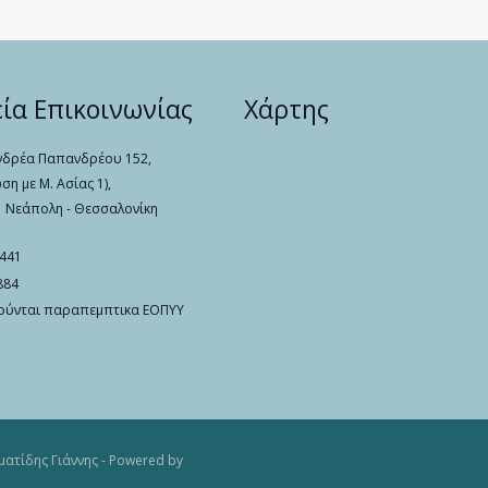
εία Επικοινωνίας
Χάρτης
νδρέα Παπανδρέου 152,
η με Μ. Ασίας 1),
 | Νεάπολη - Θεσσαλονίκη
441
884
ούνται παραπεμπτικα ΕΟΠΥΥ
ατίδης Γιάννης - Powered by