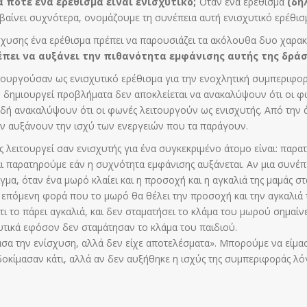
 πότε ένα ερέθισμα είναι ενισχυτικό;
Όταν ένα ερέθισμα
(δηλ
βαίνει συχνότερα, ονομάζουμε τη συνέπεια αυτή ενισχυτικό ερέθισ
νίσχυσης ένα ερέθισμα πρέπει να παρουσιάζει τα ακόλουθα δυο χαρακ
έπει να αυξάνει την πιθανότητα εμφάνισης αυτής της δράσ
ιτουργούσαν ως ενισχυτικό ερέθισμα για την ενοχλητική συμπεριφορά
 δημιουργεί προβλήματα δεν αποκλείεται να ανακαλύψουν ότι οι φ
 ανακαλύψουν ότι οι φωνές λειτουργούν ως ενισχυτής. Από την άλ
 αυξάνουν την ισχύ των ενεργειών που τα παράγουν.
λειτουργεί σαν ενισχυτής για ένα συγκεκριμένο άτομο είναι: παρα
 παρατηρούμε εάν η συχνότητα εμφάνισης αυξάνεται. Αν μια συνέπε
ιγμα, όταν ένα μωρό κλαίει και η προσοχή και η αγκαλιά της μαμάς 
επόμενη φορά που το μωρό θα θέλει την προσοχή και την αγκαλιά τη
πίτι το πάρει αγκαλιά, και δεν σταματήσει το κλάμα του μωρού σημαί
τικά εφόσον δεν σταμάτησαν το κλάμα του παιδιού.
μασα την ενίσχυση, αλλά δεν είχε αποτελέσματα». Μπορούμε να είμα
ς δοκίμασαν κάτι, αλλά αν δεν αυξήθηκε η ισχύς της συμπεριφοράς 